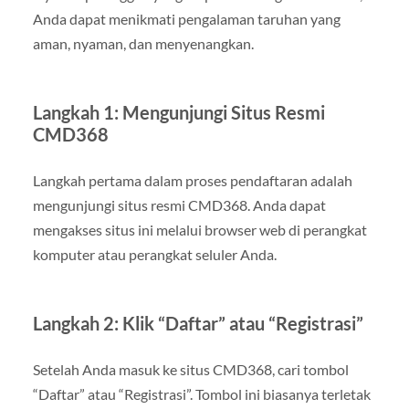
Anda dapat menikmati pengalaman taruhan yang
aman, nyaman, dan menyenangkan.
Langkah 1: Mengunjungi Situs Resmi
CMD368
Langkah pertama dalam proses pendaftaran adalah
mengunjungi situs resmi CMD368. Anda dapat
mengakses situs ini melalui browser web di perangkat
komputer atau perangkat seluler Anda.
Langkah 2: Klik “Daftar” atau “Registrasi”
Setelah Anda masuk ke situs CMD368, cari tombol
“Daftar” atau “Registrasi”. Tombol ini biasanya terletak