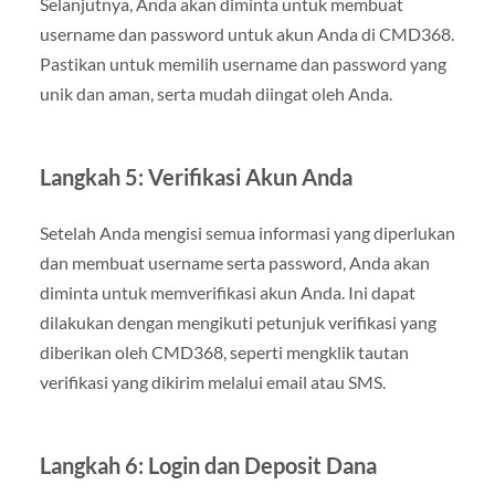
Selanjutnya, Anda akan diminta untuk membuat
username dan password untuk akun Anda di CMD368.
Pastikan untuk memilih username dan password yang
unik dan aman, serta mudah diingat oleh Anda.
Langkah 5: Verifikasi Akun Anda
Setelah Anda mengisi semua informasi yang diperlukan
dan membuat username serta password, Anda akan
diminta untuk memverifikasi akun Anda. Ini dapat
dilakukan dengan mengikuti petunjuk verifikasi yang
diberikan oleh CMD368, seperti mengklik tautan
verifikasi yang dikirim melalui email atau SMS.
Langkah 6: Login dan Deposit Dana