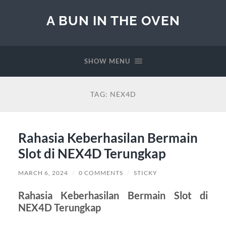
A BUN IN THE OVEN
SHOW MENU
TAG:
NEX4D
Rahasia Keberhasilan Bermain
Slot di NEX4D Terungkap
MARCH 6, 2024
/
0 COMMENTS
/
STICKY
Rahasia Keberhasilan Bermain Slot di
NEX4D Terungkap