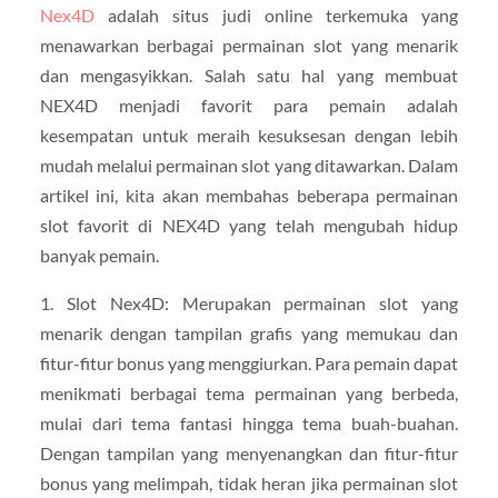
Nex4D
adalah situs judi online terkemuka yang
menawarkan berbagai permainan slot yang menarik
dan mengasyikkan. Salah satu hal yang membuat
NEX4D menjadi favorit para pemain adalah
kesempatan untuk meraih kesuksesan dengan lebih
mudah melalui permainan slot yang ditawarkan. Dalam
artikel ini, kita akan membahas beberapa permainan
slot favorit di NEX4D yang telah mengubah hidup
banyak pemain.
1. Slot Nex4D: Merupakan permainan slot yang
menarik dengan tampilan grafis yang memukau dan
fitur-fitur bonus yang menggiurkan. Para pemain dapat
menikmati berbagai tema permainan yang berbeda,
mulai dari tema fantasi hingga tema buah-buahan.
Dengan tampilan yang menyenangkan dan fitur-fitur
bonus yang melimpah, tidak heran jika permainan slot