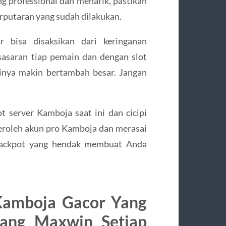
 professional dan menarik, pastikan
rputaran yang sudah dilakukan.
ar bisa disaksikan dari keringanan
asaran tiap pemain dan dengan slot
inya makin bertambah besar. Jangan
t server Kamboja saat ini dan cicipi
Peroleh akun pro Kamboja dan merasai
jackpot yang hendak membuat Anda
Kamboja Gacor Yang
ang Maxwin Setiap