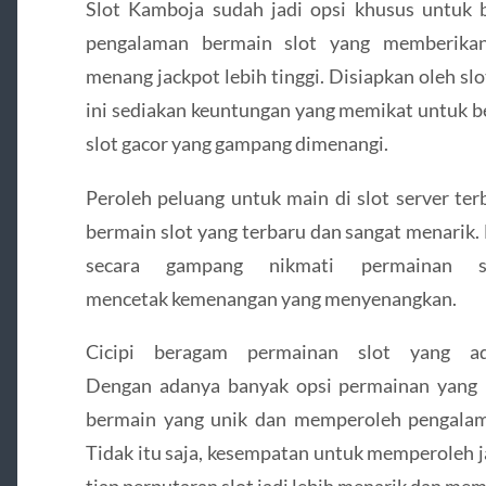
Slot Kamboja sudah jadi opsi khusus untuk 
pengalaman bermain slot yang memberika
menang jackpot lebih tinggi. Disiapkan oleh slot
ini sediakan keuntungan yang memikat untuk 
slot gacor yang gampang dimenangi.
Peroleh peluang untuk main di slot server te
bermain slot yang terbaru dan sangat menarik
secara gampang nikmati permainan 
mencetak kemenangan yang menyenangkan.
Cicipi beragam permainan slot yang a
Dengan adanya banyak opsi permainan yang 
bermain yang unik dan memperoleh pengalam
Tidak itu saja, kesempatan untuk memperoleh 