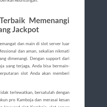
mberikan keuntungan.
 Terbaik Memenangi
ang Jackpot
mangat dan main di slot server luar
essional dan aman, sekalian nikmati
ang dimenangi. Dengan support dari
ja yang terjaga, Anda bisa bermain-
perputaran slot Anda akan memberi
tidak terlewatkan, bersatulah dengan
h akun pro Kamboja dan merasai kesan