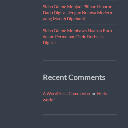
Sicbo Online Menjadi Pilihan Hiburan
Dadu Digital dengan Nuansa Modern
yang Mudah Dipahami
Sicbo Online Membawa Nuansa Baru
dalam Permainan Dadu Berbasis
Digital
Recent Comments
A WordPress Commenter
on
Hello
world!