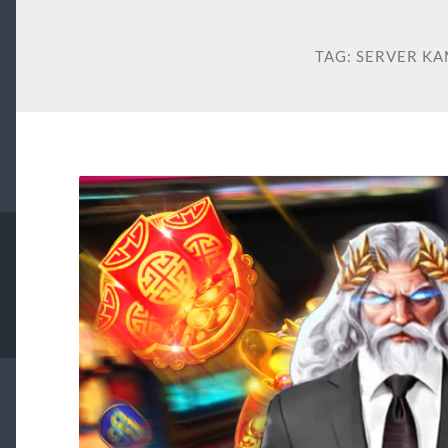
TAG:
SERVER K