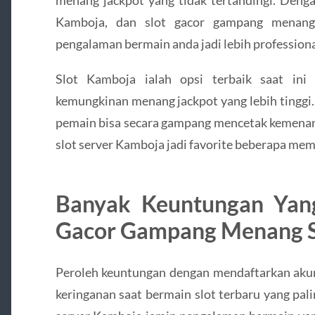
menang jackpot yang tidak tertandingi. Denga
Kamboja, dan slot gacor gampang menang 
pengalaman bermain anda jadi lebih profession
Slot Kamboja ialah opsi terbaik saat ini
kemungkinan menang jackpot yang lebih tinggi. 
pemain bisa secara gampang mencetak kemenang
slot server Kamboja jadi favorite beberapa membe
Banyak Keuntungan Yang
Gacor Gampang Menang S
Peroleh keuntungan dengan mendaftarkan ak
keringanan saat bermain slot terbaru yang pal