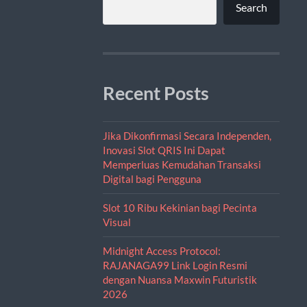
Search
Recent Posts
Jika Dikonfirmasi Secara Independen,
Inovasi Slot QRIS Ini Dapat
Memperluas Kemudahan Transaksi
Digital bagi Pengguna
Slot 10 Ribu Kekinian bagi Pecinta
Visual
Midnight Access Protocol:
RAJANAGA99 Link Login Resmi
dengan Nuansa Maxwin Futuristik
2026