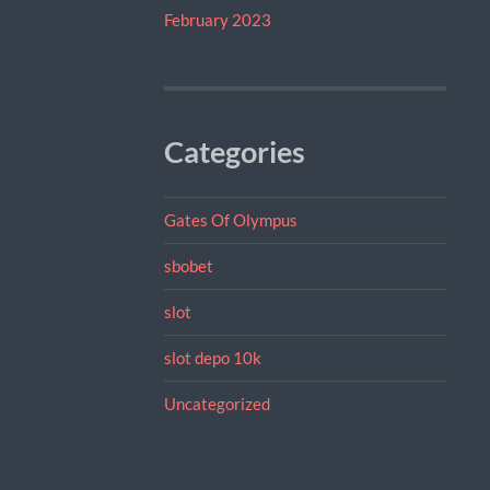
February 2023
Categories
Gates Of Olympus
sbobet
slot
slot depo 10k
Uncategorized