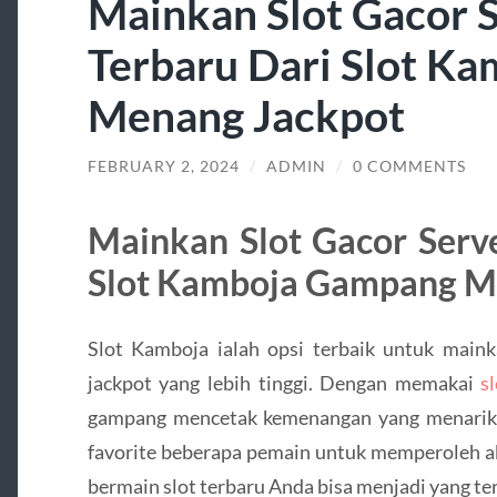
Mainkan Slot Gacor S
Terbaru Dari Slot K
Menang Jackpot
FEBRUARY 2, 2024
/
ADMIN
/
0 COMMENTS
Mainkan Slot Gacor Serve
Slot Kamboja Gampang M
Slot Kamboja ialah opsi terbaik untuk mai
jackpot yang lebih tinggi. Dengan memakai
s
gampang mencetak kemenangan yang menarik. S
favorite beberapa pemain untuk memperoleh a
bermain slot terbaru Anda bisa menjadi yang te