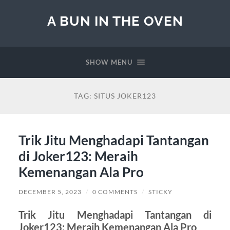
A BUN IN THE OVEN
SHOW MENU
TAG:
SITUS JOKER123
Trik Jitu Menghadapi Tantangan
di Joker123: Meraih
Kemenangan Ala Pro
DECEMBER 5, 2023
/
0 COMMENTS
/
STICKY
Trik Jitu Menghadapi Tantangan di
Joker123: Meraih Kemenangan Ala Pro