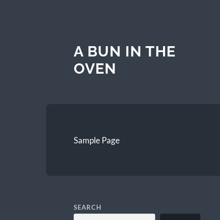
A BUN IN THE
OVEN
Sample Page
SEARCH