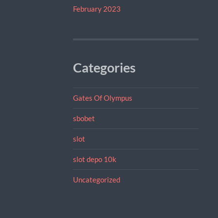
February 2023
Categories
Gates Of Olympus
sbobet
slot
slot depo 10k
Uncategorized