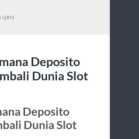
O QRIS
aimana Deposito
bali Dunia Slot
imana Deposito
ali Dunia Slot