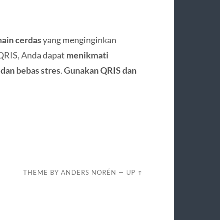
main cerdas
yang menginginkan
QRIS, Anda dapat
menikmati
 dan bebas stres
.
Gunakan QRIS dan
THEME BY
ANDERS NORÉN
—
UP ↑