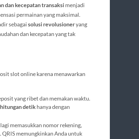
 dan kecepatan transaksi
menjadi
ensasi permainan yang maksimal.
dir sebagai
solusi revolusioner
yang
udahan dan kecepatan yang tak
osit slot online karena menawarkan
posit yang ribet dan memakan waktu.
 hitungan detik
hanya dengan
 lagi memasukkan nomor rekening,
it. QRIS memungkinkan Anda untuk