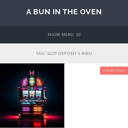
A BUN IN THE OVEN
SHOW MENU
TAG:
SLOT DEPOSIT 5 RIBU
STICKY POST