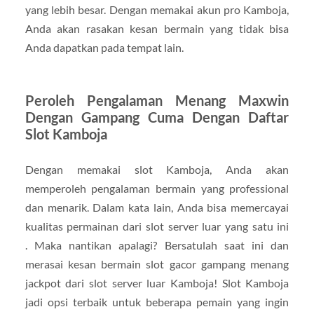
yang lebih besar. Dengan memakai akun pro Kamboja,
Anda akan rasakan kesan bermain yang tidak bisa
Anda dapatkan pada tempat lain.
Peroleh Pengalaman Menang Maxwin
Dengan Gampang Cuma Dengan Daftar
Slot Kamboja
Dengan memakai slot Kamboja, Anda akan
memperoleh pengalaman bermain yang professional
dan menarik. Dalam kata lain, Anda bisa memercayai
kualitas permainan dari slot server luar yang satu ini
. Maka nantikan apalagi? Bersatulah saat ini dan
merasai kesan bermain slot gacor gampang menang
jackpot dari slot server luar Kamboja! Slot Kamboja
jadi opsi terbaik untuk beberapa pemain yang ingin