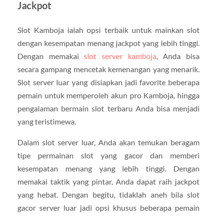
Jackpot
Slot Kamboja ialah opsi terbaik untuk mainkan slot
dengan kesempatan menang jackpot yang lebih tinggi.
Dengan memakai
slot server kamboja
, Anda bisa
secara gampang mencetak kemenangan yang menarik.
Slot server luar yang disiapkan jadi favorite beberapa
pemain untuk memperoleh akun pro Kamboja, hingga
pengalaman bermain slot terbaru Anda bisa menjadi
yang teristimewa.
Dalam slot server luar, Anda akan temukan beragam
tipe permainan slot yang gacor dan memberi
kesempatan menang yang lebih tinggi. Dengan
memakai taktik yang pintar, Anda dapat raih jackpot
yang hebat. Dengan begitu, tidaklah aneh bila slot
gacor server luar jadi opsi khusus beberapa pemain