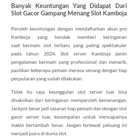
Banyak Keuntungan Yang Didapat Dari
Slot Gacor Gampang Menang Slot Kamboja
Peroleh keuntungan dengan mendaftarkan akun pro
Kamboja yang hendak memberi keringanan
saat bermain slot terbaru yang paling spektakuler
pada tahun 2024. Slot server Kamboja jamin
pengalaman bermain yang professional dan menarik,
pastikan beberapa pemain merasa senang dengan tiap
perputaran yang sudah dilakukan.
Tidak itu saja, keunggulan slot server luar bisa
disaksikan dari keringanan memperoleh kemenangan.
Jackpot besar jadi sasaran tiap pemain dan dengan slot
gacor server luar, kesempatan untuk mencapainya
makin bertambah besar. Jangan terlewat peluang ini
menjadi juara di dunia slot.