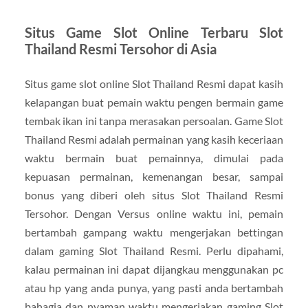
Situs Game Slot Online Terbaru Slot
Thailand Resmi Tersohor di Asia
Situs game slot online Slot Thailand Resmi dapat kasih
kelapangan buat pemain waktu pengen bermain game
tembak ikan ini tanpa merasakan persoalan. Game Slot
Thailand Resmi adalah permainan yang kasih keceriaan
waktu bermain buat pemainnya, dimulai pada
kepuasan permainan, kemenangan besar, sampai
bonus yang diberi oleh situs Slot Thailand Resmi
Tersohor. Dengan Versus online waktu ini, pemain
bertambah gampang waktu mengerjakan bettingan
dalam gaming Slot Thailand Resmi. Perlu dipahami,
kalau permainan ini dapat dijangkau menggunakan pc
atau hp yang anda punya, yang pasti anda bertambah
bahagia dan nyaman waktu mengerjakan gaming Slot