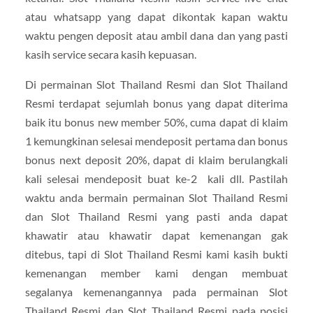
atau whatsapp yang dapat dikontak kapan waktu
waktu pengen deposit atau ambil dana dan yang pasti
kasih service secara kasih kepuasan.
Di permainan Slot Thailand Resmi dan Slot Thailand
Resmi terdapat sejumlah bonus yang dapat diterima
baik itu bonus new member 50%, cuma dapat di klaim
1 kemungkinan selesai mendeposit pertama dan bonus
bonus next deposit 20%, dapat di klaim berulangkali
kali selesai mendeposit buat ke-2 kali dll. Pastilah
waktu anda bermain permainan Slot Thailand Resmi
dan Slot Thailand Resmi yang pasti anda dapat
khawatir atau khawatir dapat kemenangan gak
ditebus, tapi di Slot Thailand Resmi kami kasih bukti
kemenangan member kami dengan membuat
segalanya kemenangannya pada permainan Slot
Thailand Resmi dan Slot Thailand Resmi pada posisi