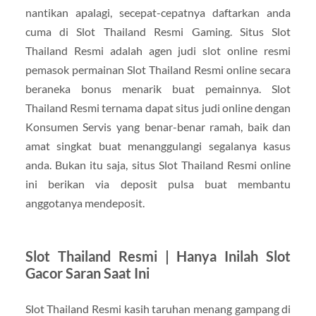
nantikan apalagi, secepat-cepatnya daftarkan anda
cuma di Slot Thailand Resmi Gaming. Situs Slot
Thailand Resmi adalah agen judi slot online resmi
pemasok permainan Slot Thailand Resmi online secara
beraneka bonus menarik buat pemainnya. Slot
Thailand Resmi ternama dapat situs judi online dengan
Konsumen Servis yang benar-benar ramah, baik dan
amat singkat buat menanggulangi segalanya kasus
anda. Bukan itu saja, situs Slot Thailand Resmi online
ini berikan via deposit pulsa buat membantu
anggotanya mendeposit.
Slot Thailand Resmi | Hanya Inilah Slot
Gacor Saran Saat Ini
Slot Thailand Resmi kasih taruhan menang gampang di