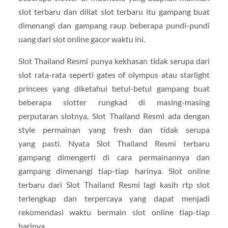
slot terbaru dan diliat slot terbaru itu gampang buat
dimenangi dan gampang raup beberapa pundi-pundi
uang dari slot online gacor waktu ini.
Slot Thailand Resmi punya kekhasan tidak serupa dari
slot rata-rata seperti gates of olympus atau starlight
princees yang diketahui betul-betul gampang buat
beberapa slotter rungkad di masing-masing
perputaran slotnya, Slot Thailand Resmi ada dengan
style permainan yang fresh dan tidak serupa
yang pasti. Nyata Slot Thailand Resmi terbaru
gampang dimengerti di cara permainannya dan
gampang dimenangi tiap-tiap harinya. Slot online
terbaru dari Slot Thailand Resmi lagi kasih rtp slot
terlengkap dan terpercaya yang dapat menjadi
rekomendasi waktu bermain slot online tiap-tiap
harinya.