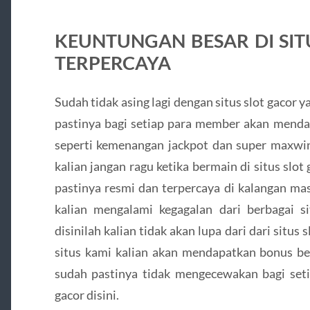
KEUNTUNGAN BESAR DI SIT
TERPERCAYA
Sudah tidak asing lagi dengan situs slot gaco
pastinya bagi setiap para member akan menda
seperti kemenangan jackpot dan super maxwin
kalian jangan ragu ketika bermain di situs slot g
pastinya resmi dan terpercaya di kalangan mas
kalian mengalami kegagalan dari berbagai si
disinilah kalian tidak akan lupa dari dari situs 
situs kami kalian akan mendapatkan bonus be
sudah pastinya tidak mengecewakan bagi se
gacor disini.