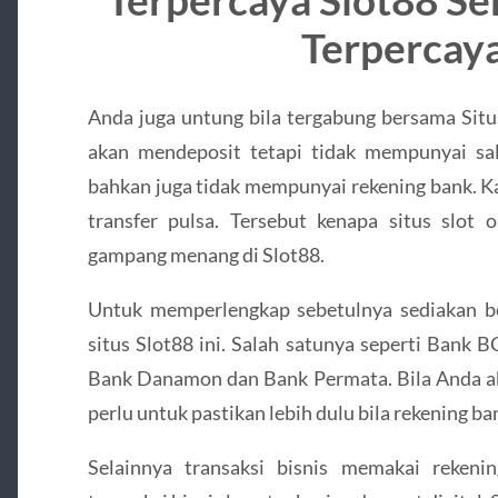
Terpercay
Anda juga untung bila tergabung bersama Sit
akan mendeposit tetapi tidak mempunyai sa
bahkan juga tidak mempunyai rekening bank. K
transfer pulsa. Tersebut kenapa situs slot o
gampang menang di Slot88.
Untuk memperlengkap sebetulnya sediakan be
situs Slot88 ini. Salah satunya seperti Bank 
Bank Danamon dan Bank Permata. Bila Anda a
perlu untuk pastikan lebih dulu bila rekening ba
Selainnya transaksi bisnis memakai rekeni