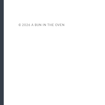
© 2026
A BUN IN THE OVEN