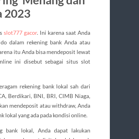
a 2023
us
slot777 gacor
. Ini karena saat Anda
ldo dalam rekening bank Anda atau
arena itu Anda bisa mendeposit lewat
nline ini disebut sebagai situs slot
ragam rekening bank lokal sah dari
BCA, Berdikari, BNI, BRI, CIMB Niaga,
kan mendeposit atau withdraw, Anda
nk lokal yang ada pada kondisi online.
ng bank lokal, Anda dapat lakukan