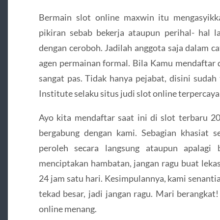
Bermain slot online maxwin itu mengasyikk
pikiran sebab bekerja ataupun perihal- hal 
dengan ceroboh. Jadilah anggota saja dalam c
agen permainan formal. Bila Kamu mendafta
sangat pas. Tidak hanya pejabat, disini sudah
Institute selaku situs judi slot online terpercay
Ayo kita mendaftar saat ini di slot terbaru 
bergabung dengan kami. Sebagian khasiat 
peroleh secara langsung ataupun apalagi
menciptakan hambatan, jangan ragu buat lekas
24 jam satu hari. Kesimpulannya, kami senanti
tekad besar, jadi jangan ragu. Mari berangkat
online menang.