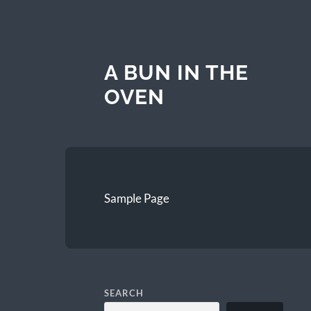
A BUN IN THE
OVEN
Sample Page
SEARCH