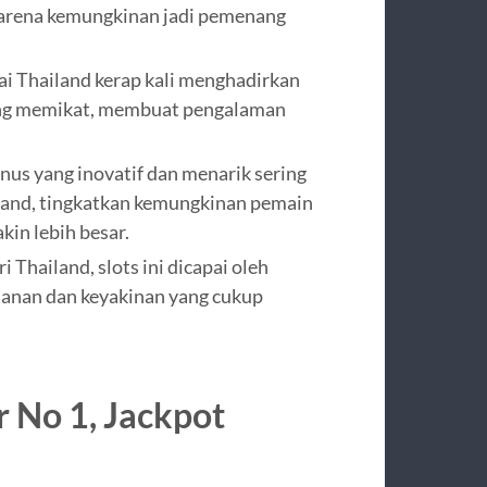
 karena kemungkinan jadi pemenang
lai Thailand kerap kali menghadirkan
ang memikat, membuat pengalaman
bonus yang inovatif dan menarik sering
iland, tingkatkan kemungkinan pemain
in lebih besar.
ri Thailand, slots ini dicapai oleh
anan dan keyakinan yang cukup
r No 1, Jackpot