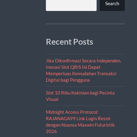
Search
Recent Posts
Jika Dikonfirmasi Secara Independen,
Inovasi Slot QRIS Ini Dapat
Memperluas Kemudahan Transaksi
Digital bagi Pengguna
Slot 10 Ribu Kekinian bagi Pecinta
Visual
Midnight Access Protocol:
RAJANAGA99 Link Login Resmi
dengan Nuansa Maxwin Futuristik
2026