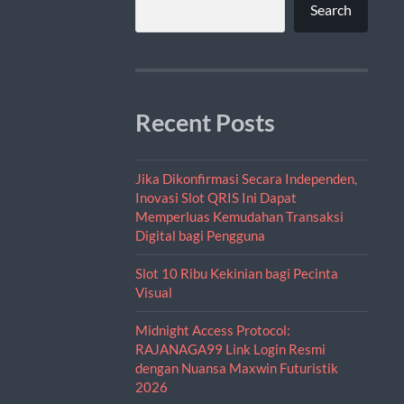
Search
Recent Posts
Jika Dikonfirmasi Secara Independen,
Inovasi Slot QRIS Ini Dapat
Memperluas Kemudahan Transaksi
Digital bagi Pengguna
Slot 10 Ribu Kekinian bagi Pecinta
Visual
Midnight Access Protocol:
RAJANAGA99 Link Login Resmi
dengan Nuansa Maxwin Futuristik
2026