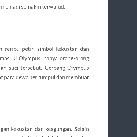
 menjadi semakin terwujud.
 seribu petir, simbol kekuatan dan
emasuki Olympus, hanya orang-orang
san suci tersebut. Gerbang Olympus
pat para dewa berkumpul dan membuat
gan kekuatan dan keagungan. Selain