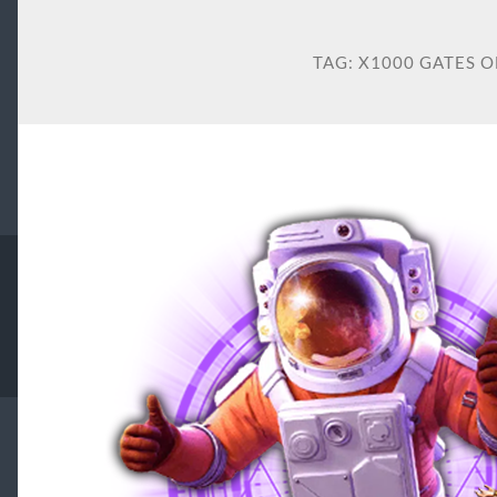
TAG:
X1000 GATES 