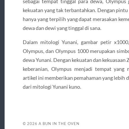
sebagai tempat tinggal para dewa, Olympus 
kekuatan yang tak terbantahkan. Dengan pintu g
hanya yang terpilih yang dapat merasakan ke
dewa dan dewi yang tinggal di sana.
Dalam mitologi Yunani, gambar petir x1000
Olympus, dan Olympus 1000 merupakan simbol
dewa Yunani. Dengan kekuatan dan kekuasaan 
keberanian, Olympus menjadi tempat yang
artikel ini memberikan pemahaman yang lebih 
dari mitologi Yunani kuno.
© 2026
A BUN IN THE OVEN