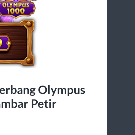
Gerbang Olympus
mbar Petir