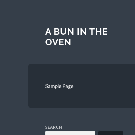
A BUN IN THE
OVEN
Sample Page
SEARCH