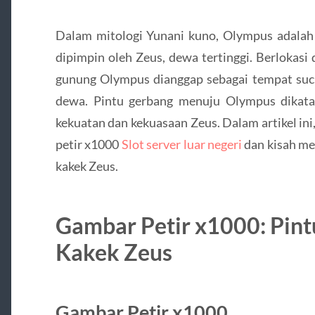
Dalam mitologi Yunani kuno, Olympus adalah 
dipimpin oleh Zeus, dewa tertinggi. Berlokasi 
gunung Olympus dianggap sebagai tempat suci
dewa. Pintu gerbang menuju Olympus dikataka
kekuatan dan kekuasaan Zeus. Dalam artikel in
petir x1000
Slot server luar negeri
dan kisah me
kakek Zeus.
Gambar Petir x1000: Pin
Kakek Zeus
Gambar Petir x1000