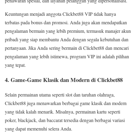
penawaran spesial, dan layanan pelanggan yang dipersonalisasi.
Keuntungan menjadi anggota Clickbet88 VIP tidak hanya
terbatas pada bonus dan promosi. Anda juga akan mendapatkan
pengalaman bermain yang lebih premium, termasuk manajer akun
pribadi yang siap membantu Anda dengan segala kebutuhan dan
pertanyaan. Jika Anda sering bermain di Clickbet88 dan mencari
pengalaman yang lebih istimewa, program VIP ini adalah pilihan
yang tepat.
4. Game-Game Klasik dan Modern di Clickbet88
Selain permainan utama seperti slot dan taruhan olahraga,
Clickbet88 juga menawarkan berbagai game klasik dan modern
yang tidak kalah menarik. Misalnya, permainan kartu seperti
poker, blackjack, dan baccarat tersedia dengan berbagai variasi
yang dapat memenuhi selera Anda.