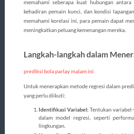
memahami seberapa kuat hubungan antara fa
kehadiran pemain kunci, dan kondisi lapanga
memahami korelasi ini, para pemain dapat mem
meningkatkan peluang kemenangan mereka.
Langkah-langkah dalam Mener
prediksi bola parlay malam ini
Untuk menerapkan metode regresi dalam predik
yang perlu diikuti:
Identifikasi Variabel:
Tentukan variabel-
dalam model regresi, seperti performa
lingkungan.