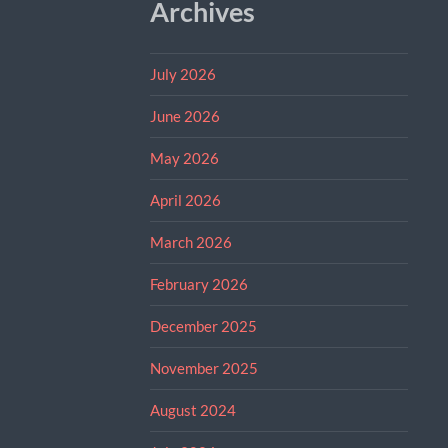
Archives
July 2026
June 2026
May 2026
April 2026
March 2026
February 2026
December 2025
November 2025
August 2024