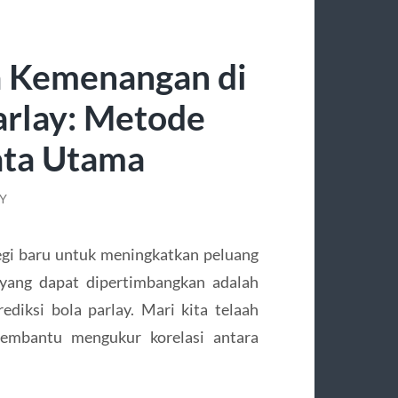
 Kemenangan di
Parlay: Metode
ata Utama
Y
tegi baru untuk meningkatkan peluang
yang dapat dipertimbangkan adalah
diksi bola parlay. Mari kita telaah
embantu mengukur korelasi antara