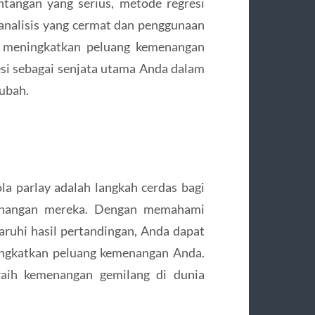
tangan yang serius, metode regresi
nalisis yang cermat dan penggunaan
at meningkatkan peluang kemenangan
esi sebagai senjata utama Anda dalam
ubah.
a parlay adalah langkah cerdas bagi
enangan mereka. Dengan memahami
aruhi hasil pertandingan, Anda dapat
ingkatkan peluang kemenangan Anda.
raih kemenangan gemilang di dunia