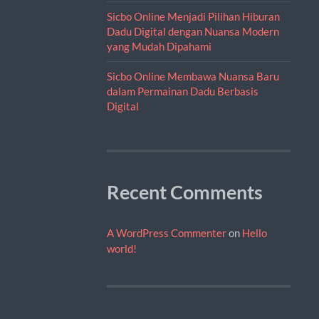
Sicbo Online Menjadi Pilihan Hiburan
Dadu Digital dengan Nuansa Modern
yang Mudah Dipahami
Sicbo Online Membawa Nuansa Baru
dalam Permainan Dadu Berbasis
Digital
Recent Comments
A WordPress Commenter
on
Hello
world!