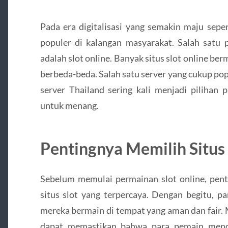
Pada era digitalisasi yang semakin maju seper
populer di kalangan masyarakat. Salah satu 
adalah slot online. Banyak situs slot online b
berbeda-beda. Salah satu server yang cukup pop
server Thailand sering kali menjadi pilihan
untuk menang.
Pentingnya Memilih Situs 
Sebelum memulai permainan slot online, pent
situs slot yang terpercaya. Dengan begitu, 
mereka bermain di tempat yang aman dan fair. 
dapat memastikan bahwa para pemain mend