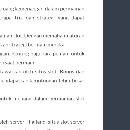
peluang kemenangan dalam permainan
erapa trik dan strategi yang dapat
mainan slot. Dengan memahami aturan
kan strategi bermain mereka.
gan. Penting bagi para pemain untuk
si saat bermain.
tawarkan oleh situs slot. Bonus dan
endapatkan keuntungan lebih besar
 untuk menang dalam permainan slot
eh server Thailand, situs slot server