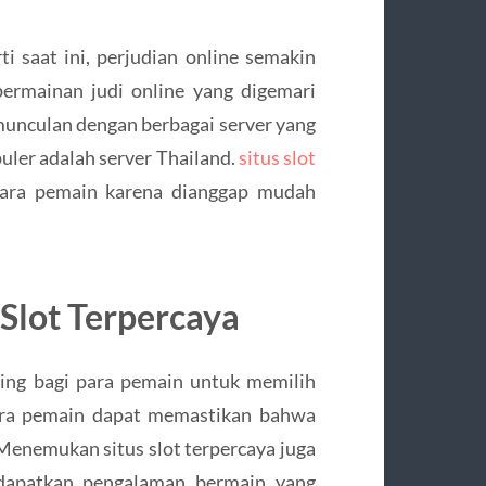
ti saat ini, perjudian online semakin
permainan judi online yang digemari
ermunculan dengan berbagai server yang
uler adalah server Thailand.
situs slot
 para pemain karena dianggap mudah
Slot Terpercaya
ing bagi para pemain untuk memilih
para pemain dapat memastikan bahwa
Menemukan situs slot terpercaya juga
apatkan pengalaman bermain yang