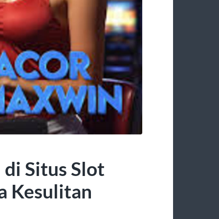
i Situs Slot
a Kesulitan