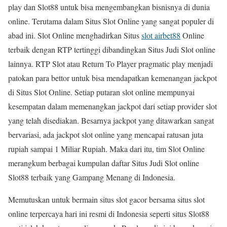
play dan Slot88 untuk bisa mengembangkan bisnisnya di dunia
online. Terutama dalam Situs Slot Online yang sangat populer di
abad ini. Slot Online menghadirkan Situs
slot airbet88
Online
terbaik dengan RTP tertinggi dibandingkan Situs Judi Slot online
lainnya. RTP Slot atau Return To Player pragmatic play menjadi
patokan para bettor untuk bisa mendapatkan kemenangan jackpot
di Situs Slot Online. Setiap putaran slot online mempunyai
kesempatan dalam memenangkan jackpot dari setiap provider slot
yang telah disediakan. Besarnya jackpot yang ditawarkan sangat
bervariasi, ada jackpot slot online yang mencapai ratusan juta
rupiah sampai 1 Miliar Rupiah. Maka dari itu, tim Slot Online
merangkum berbagai kumpulan daftar Situs Judi Slot online
Slot88 terbaik yang Gampang Menang di Indonesia.
Memutuskan untuk bermain situs slot gacor bersama situs slot
online terpercaya hari ini resmi di Indonesia seperti situs Slot88