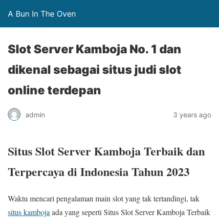
A Bun In The Oven
Slot Server Kamboja No. 1 dan
dikenal sebagai situs judi slot
online terdepan
admin
3 years ago
Situs Slot Server Kamboja Terbaik dan
Terpercaya di Indonesia Tahun 2023
Waktu mencari pengalaman main slot yang tak tertandingi, tak
situs kamboja
ada yang seperti Situs Slot Server Kamboja Terbaik