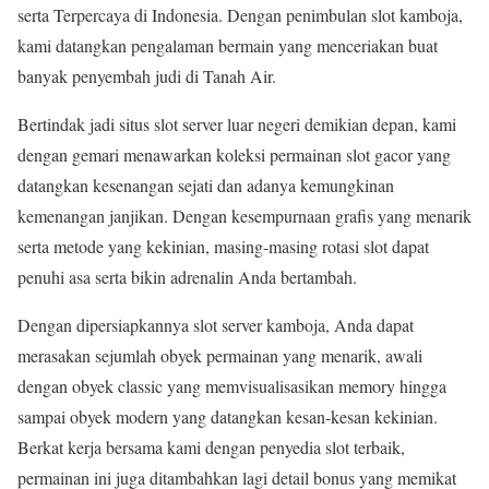
serta Terpercaya di Indonesia. Dengan penimbulan slot kamboja,
kami datangkan pengalaman bermain yang menceriakan buat
banyak penyembah judi di Tanah Air.
Bertindak jadi situs slot server luar negeri demikian depan, kami
dengan gemari menawarkan koleksi permainan slot gacor yang
datangkan kesenangan sejati dan adanya kemungkinan
kemenangan janjikan. Dengan kesempurnaan grafis yang menarik
serta metode yang kekinian, masing-masing rotasi slot dapat
penuhi asa serta bikin adrenalin Anda bertambah.
Dengan dipersiapkannya slot server kamboja, Anda dapat
merasakan sejumlah obyek permainan yang menarik, awali
dengan obyek classic yang memvisualisasikan memory hingga
sampai obyek modern yang datangkan kesan-kesan kekinian.
Berkat kerja bersama kami dengan penyedia slot terbaik,
permainan ini juga ditambahkan lagi detail bonus yang memikat