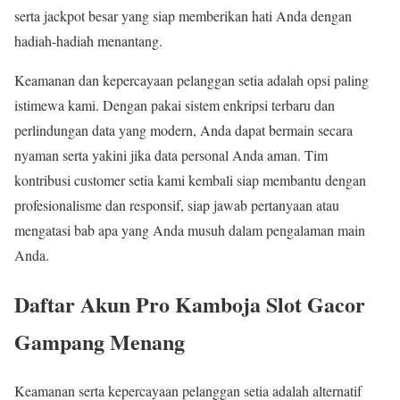
serta jackpot besar yang siap memberikan hati Anda dengan
hadiah-hadiah menantang.
Keamanan dan kepercayaan pelanggan setia adalah opsi paling
istimewa kami. Dengan pakai sistem enkripsi terbaru dan
perlindungan data yang modern, Anda dapat bermain secara
nyaman serta yakini jika data personal Anda aman. Tim
kontribusi customer setia kami kembali siap membantu dengan
profesionalisme dan responsif, siap jawab pertanyaan atau
mengatasi bab apa yang Anda musuh dalam pengalaman main
Anda.
Daftar Akun Pro Kamboja Slot Gacor
Gampang Menang
Keamanan serta kepercayaan pelanggan setia adalah alternatif